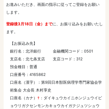
お進みいただき、画⾯の指⽰に従ってご登録をお願い
します。
登録後3⽉18⽇（金）まで
に、お振り込みをお願いたし
ます。
【お振込み先】
銀行名：北洋銀行 金融機関コード：0501
支店名：北七条支店 支店コード：312
預金種目：普通
口座番号：4165862
口座名（漢字）：第9回日本獣医病理学専門家協会学
術集会 大会長 木村享史
口座名（カナ）
†
：ダイキュウカイニホンジュウイビ
ョウリガクセンモンカキョウカイガクジュツシュウ