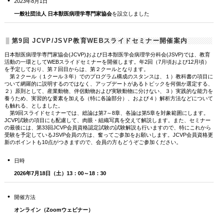
2023年8月1日
一般社団法人 日本獣医病理学専門家協会
を設立しました
第9回 JCVP/JSVP教育WEBスライドセミナー開催案内
日本獣医病理学専門家協会(JCVP)および日本獣医学会病理学分科会(JSVP)では、教育
活動の一環としてWEBスライドセミナーを開催します。年2回（7月頃および12月頃）
を予定しており、第７回目からは、第２クールとなります。
第２クール（１クール３年）でのプログラム構成のスタンスは、１）教科書の項目に
ついて網羅的に説明するのではなく、アップデートがあるトピックを何個か選定する、
２）原則として、産業動物、伴侶動物および実験動物に分けない、３）実践的な能力を
養うため、実習的な要素を加える（特に各論部分）、および４）解析方法などについて
も触れる、としました。
第9回スライドセミナーでは、総論は第7～8章、各論は第5章を対象範囲にします。
JCVP試験の項目にも配慮して、肉眼・組織写真を交えて解説します。また、セミナー
の最後には、第33回JCVP会員資格認定試験の試験解説も行いますので、特にこれから
受験を予定しているJSVP会員の方は、奮ってご参加をお願いします。JCVP会員資格更
新のポイントも10点がつきますので、会員の方もどうぞご参加ください。
日時
2026年7月18日（土）13：00～18：30
開催方法
オンライン（Zoomウェビナー）