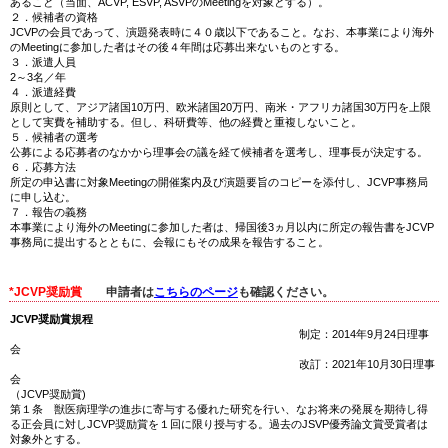
あること（当面、ACVP, ESVP, ASVPのMeetingを対象とする）。
２．候補者の資格
JCVPの会員であって、演題発表時に４０歳以下であること。なお、本事業により海外
のMeetingに参加した者はその後４年間は応募出来ないものとする。
３．派遣人員
2～3名／年
４．派遣経費
原則として、アジア諸国10万円、欧米諸国20万円、南米・アフリカ諸国30万円を上限
として実費を補助する。但し、科研費等、他の経費と重複しないこと。
５．候補者の選考
公募による応募者のなかから理事会の議を経て候補者を選考し、理事長が決定する。
６．応募方法
所定の申込書に対象Meetingの開催案内及び演題要旨のコピーを添付し、JCVP事務局
に申し込む。
７．報告の義務
本事業により海外のMeetingに参加した者は、帰国後3ヵ月以内に所定の報告書をJCVP
事務局に提出するとともに、会報にもその成果を報告すること。
*JCVP奨励賞
申請者は
こちらのページ
も確認ください。
JCVP奨励賞規程
制定：2014年9月24日理事
会
改訂：2021年10月30日理事
会
（JCVP奨励賞)
第１条 獣医病理学の進歩に寄与する優れた研究を行い、なお将来の発展を期待し得
る正会員に対しJCVP奨励賞を１回に限り授与する。過去のJSVP優秀論文賞受賞者は
対象外とする。