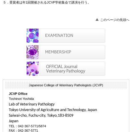
５．受賞者は年1回開催されるJCVP学術集会で講演を行う。
このページの先頭へ
Japanese College of Veterinary Pathologists (JCVP)
JCVP Office
Toshinori Yoshida
Lab of Veterinary Pathology
Tokyo University of Agriculture and Technology, Japan
Saiwai-cho, Fuchu-city, Tokyo,183-8509
Japan
TEL：042-367-5771/5874
FAX：042-367-5771