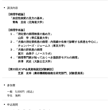
講演内容
【病理学総論】
「炎症性病変の見方の基本」
青島 圭佑（北海道大学）
【病理学各論】
１．「消化管の病理検査の進め方」
山田 学（帯広畜産大学）
２．「犬猫の消化管疾患の病理：内視鏡や生検で診断する疾患を中心に」
チェンバーズ・ジェームス（東京大学）
３．「犬猫の肝疾患の病理
賀川 由美子（ノースラボ）
４．「病理専門家が知っておくべき脂肪肝モデルの病理」
井澤 武史（大阪公立大学）
【第33回JCVP会員資格認定試験解説】
芝原 友幸（農研機構動物衛生研究部門、試験委員長）
参加費
一般 5,000円（税込）
学生 無料
申込期間