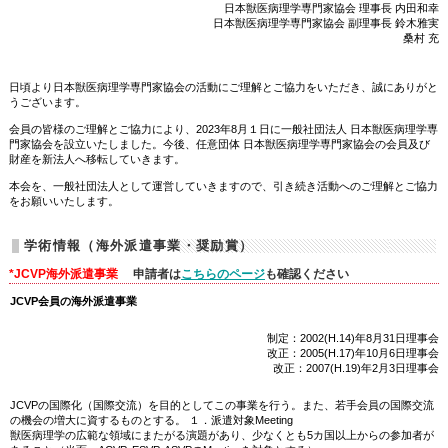
日本獣医病理学専門家協会 理事長 内田和幸
日本獣医病理学専門家協会 副理事長 鈴木雅実
桑村 充
日頃より日本獣医病理学専門家協会の活動にご理解とご協力をいただき、誠にありがと
うございます。
会員の皆様のご理解とご協力により、2023年8月１日に一般社団法人 日本獣医病理学専
門家協会を設立いたしました。今後、任意団体 日本獣医病理学専門家協会の会員及び
財産を新法人へ移転していきます。
本会を、一般社団法人として運営していきますので、引き続き活動へのご理解とご協力
をお願いいたします。
学術情報（海外派遣事業・奨励賞）
*JCVP海外派遣事業
申請者は
こちらのページ
も確認ください
JCVP会員の海外派遣事業
制定：2002(H.14)年8月31日理事会
改正：2005(H.17)年10月6日理事会
改正：2007(H.19)年2月3日理事会
JCVPの国際化（国際交流）を目的としてこの事業を行う。また、若手会員の国際交流
の機会の増大に資するものとする。 １．派遣対象Meeting
獣医病理学の広範な領域にまたがる演題があり、少なくとも5カ国以上からの参加者が