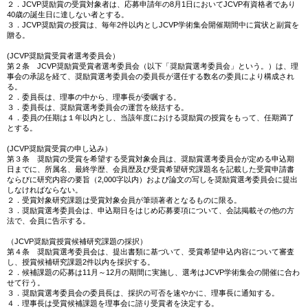
２．JCVP奨励賞の受賞対象者は、応募申請年の8月1日においてJCVP有資格者であり
40歳の誕生日に達しない者とする。
３．JCVP奨励賞の授賞は、毎年2件以内としJCVP学術集会開催期間中に賞状と副賞を
贈る。
(JCVP奨励賞受賞者選考委員会）
第２条 JCVP奨励賞受賞者選考委員会（以下「奨励賞選考委員会」という。）は、理
事会の承認を経て、奨励賞選考委員会の委員長が選任する数名の委員により構成され
る。
２．委員長は、理事の中から、理事長が委嘱する。
３．委員長は、奨励賞選考委員会の運営を統括する。
４．委員の任期は１年以内とし、当該年度における奨励賞の授賞をもって、任期満了
とする。
(JCVP奨励賞受賞の申し込み）
第３条 奨励賞の受賞を希望する受賞対象会員は、奨励賞選考委員会が定める申込期
日までに、所属名、最終学歴、会員歴及び受賞希望研究課題名を記載した受賞申請書
ならびに研究内容の要旨（2,000字以内）および論文の写しを奨励賞選考委員会に提出
しなければならない。
２．受賞対象研究課題は受賞対象会員が筆頭著者となるものに限る。
３．奨励賞選考委員会は、申込期日をはじめ応募要項について、会誌掲載その他の方
法で、会員に告示する。
（JCVP奨励賞授賞候補研究課題の採択）
第４条 奨励賞選考委員会は、提出書類に基づいて、受賞希望申込内容について審査
し、授賞候補研究課題2件以内を採択する。
２．候補課題の応募は11月～12月の期間に実施し、選考はJCVP学術集会の開催に合わ
せて行う。
３．奨励賞選考委員会の委員長は、採択の可否を速やかに、理事長に通知する。
４．理事長は受賞候補課題を理事会に諮り受賞者を決定する。