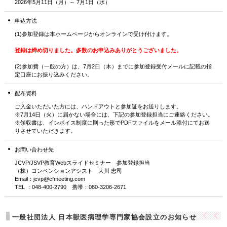
2026年5月11日（月）～ 7月1日（水）
申込方法
(1)参加登録は本ホームページからオンラインで受け付けます。
登録は締め切りました。多数のお申込みありがとうございました。
(2)参加費（一般の方）は、7月2日（木）までに参加登録受付メールに記載の指
定口座にお振り込みください。
配布資料
ご入金いただいた方には、ハンドアウトと参加証をお送りします。
※7月14日（火）に届かない場合には、下記の参加登録担当にご連絡ください。
※領収書は、インボイス制度に則った形でPDFファイルをメール添付にてお送
りさせていただきます。
お問い合わせ先
JCVP/JSVP教育Webスライドセミナー 参加登録担当
（株）コンベンションアシスト 大川 忠司
Email：jcvp@cfmeeting.com
TEL ：048-400-2790 携帯：080-3206-2671
一般社団法人 日本獣医病理学専門家協会設立のお知らせ